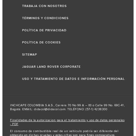
TRABAJA CON NOSOTROS
TÉRMINOS Y CONDICIONES
POLÍTICA DE PRIVACIDAD
POLÍTICA DE COOKIES
SITEMAP
JAGUAR LAND ROVER CORPORATE
USO Y TRATAMIENTO DE DATOS E INFORMACIÓN PERSONAL
INCHCAPE COLOMBIA S.A.S., Carrera 70 No 99 A – 00 o Calle 99 No. 69C-41,
Bogotá. EMAIL: didacol@didacol.com. TELÉFONO: (57-1) 4238300
Finalidades de la autorizacion para el tratamiento y uso de datos personales
- PDF
El consumo de combustible real de un vehículo podría ser diferente del
obtenido en dichas pruebas y estas cifras son para fines comparativos