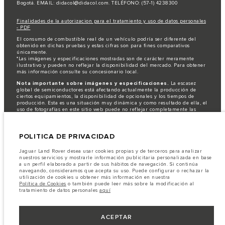
Bogotá. EMAIL: didacol@didacol.com. TELÉFONO: (57-1) 4238300
Finalidades de la autorizacion para el tratamiento y uso de datos personales
- PDF
El consumo de combustible real de un vehículo podría ser diferente del
obtenido en dichas pruebas y estas cifras son para fines comparativos
únicamente.
*Las imágenes y especificaciones mostradas son de carácter meramente
ilustrativo y pueden no reflejar la disponibilidad del mercado. Para obtener
más información consulte su concesionario local.
Nota importante sobre imágenes y especificaciones.
La escasez
global de semiconductores está afectando actualmente la producción de
ciertos equipamientos, la disponibilidad de opcionales y los tiempos de
producción. Esta es una situación muy dinámica y como resultado de ella, el
uso de fotografías en este sitio web puede no reflejar completamente las
especificaciones disponibles de equipamientos, opcionales, versiones y
colores. Recomendamos que los clientes se pongan en contacto con el
distribuidor de su preferencia, quien podrá dar a conocer las restricciones
POLITICA DE PRIVACIDAD
actuales de nuestros vehículos y que no realicen un pedido basándose
únicamente en las especificaciones e imágenes mostradas en este sitio web.
Jaguar Land Rover desea usar cookies propias y de terceros para analizar
Jaguar Land Rover Limited busca constantemente nuevas formas de mejorar
nuestros servicios y mostrarle información publicitaria personalizada en base
las especificaciones, el diseño y la producción de sus vehículos, piezas y
a un perfil elaborado a partir de sus hábitos de navegación. Si continúa
accesorios, por lo que se producen modificaciones de forma continua y sin
navegando, consideramos que acepta su uso. Puede configurar o rechazar la
previo aviso. Según el modelo, algunas funciones serán opcionales o
utilización de cookies u obtener más información en nuestra
vendrán incluidas de serie. La información, las especificaciones, los motores
Política de Cookies
o también puede leer más sobre la modificación al
y los colores que aparecen en esta página web se basan en las
tratamiento de datos personales
aquí
especificaciones europeas. Estos pueden variar en función del mercado y
pueden ser modificados sin previo aviso. Algunos vehículos se muestran con
equipamiento opcional y accesorios originales que pueden no estar
disponibles en todos los mercados. Ponte en contacto con tu concesionario
ACEPTAR
local para consultar disponibilidad y precios.