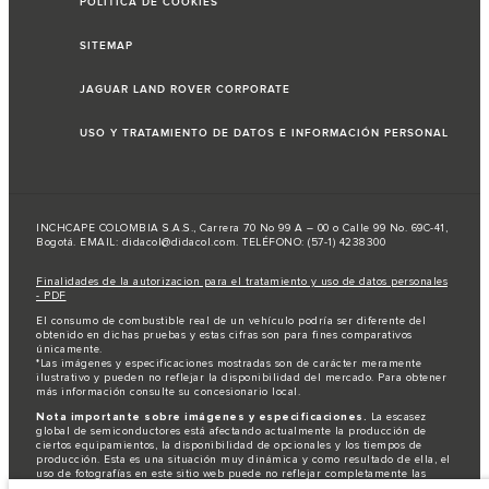
POLÍTICA DE COOKIES
SITEMAP
JAGUAR LAND ROVER CORPORATE
USO Y TRATAMIENTO DE DATOS E INFORMACIÓN PERSONAL
INCHCAPE COLOMBIA S.A.S., Carrera 70 No 99 A – 00 o Calle 99 No. 69C-41,
Bogotá. EMAIL: didacol@didacol.com. TELÉFONO: (57-1) 4238300
Finalidades de la autorizacion para el tratamiento y uso de datos personales
- PDF
El consumo de combustible real de un vehículo podría ser diferente del
obtenido en dichas pruebas y estas cifras son para fines comparativos
únicamente.
*Las imágenes y especificaciones mostradas son de carácter meramente
ilustrativo y pueden no reflejar la disponibilidad del mercado. Para obtener
más información consulte su concesionario local.
Nota importante sobre imágenes y especificaciones.
La escasez
global de semiconductores está afectando actualmente la producción de
ciertos equipamientos, la disponibilidad de opcionales y los tiempos de
producción. Esta es una situación muy dinámica y como resultado de ella, el
uso de fotografías en este sitio web puede no reflejar completamente las
especificaciones disponibles de equipamientos, opcionales, versiones y