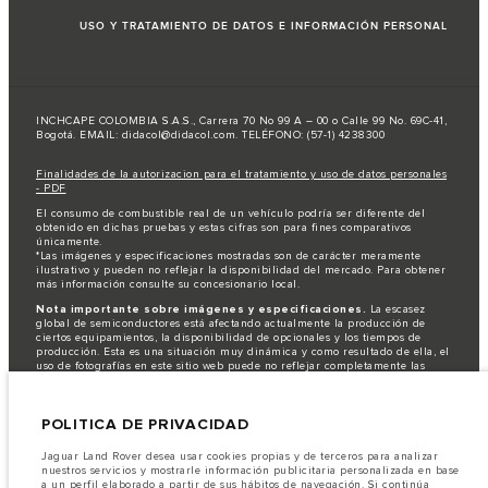
USO Y TRATAMIENTO DE DATOS E INFORMACIÓN PERSONAL
INCHCAPE COLOMBIA S.A.S., Carrera 70 No 99 A – 00 o Calle 99 No. 69C-41,
Bogotá. EMAIL: didacol@didacol.com. TELÉFONO: (57-1) 4238300
Finalidades de la autorizacion para el tratamiento y uso de datos personales
- PDF
El consumo de combustible real de un vehículo podría ser diferente del
obtenido en dichas pruebas y estas cifras son para fines comparativos
únicamente.
*Las imágenes y especificaciones mostradas son de carácter meramente
ilustrativo y pueden no reflejar la disponibilidad del mercado. Para obtener
más información consulte su concesionario local.
Nota importante sobre imágenes y especificaciones.
La escasez
global de semiconductores está afectando actualmente la producción de
ciertos equipamientos, la disponibilidad de opcionales y los tiempos de
producción. Esta es una situación muy dinámica y como resultado de ella, el
uso de fotografías en este sitio web puede no reflejar completamente las
especificaciones disponibles de equipamientos, opcionales, versiones y
colores. Recomendamos que los clientes se pongan en contacto con el
distribuidor de su preferencia, quien podrá dar a conocer las restricciones
POLITICA DE PRIVACIDAD
actuales de nuestros vehículos y que no realicen un pedido basándose
únicamente en las especificaciones e imágenes mostradas en este sitio web.
Jaguar Land Rover desea usar cookies propias y de terceros para analizar
Jaguar Land Rover Limited busca constantemente nuevas formas de mejorar
nuestros servicios y mostrarle información publicitaria personalizada en base
las especificaciones, el diseño y la producción de sus vehículos, piezas y
a un perfil elaborado a partir de sus hábitos de navegación. Si continúa